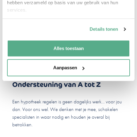
hebben verzameld op basis van uw gebruik van hun
Onafhankelijk en in jouw belang
services.
Wij zijn er voor jou, niet voor de bank. We vergelijken
Details tonen
hypotheken van bijna alle aanbieders, zodat jij het beste
hypotheekaanbod krijgt.
Alles toestaan
Aanpassen
Ondersteuning van A tot Z
Een hypotheek regelen is geen dagelijks werk… voor jou
dan. Voor ons wel. We denken met je mee, schakelen
specialisten in waar nodig en houden je overal bij
betrokken.