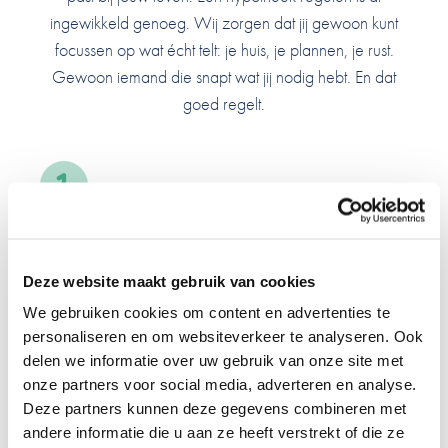
ingewikkeld genoeg. Wij zorgen dat jij gewoon kunt
focussen op wat écht telt: je huis, je plannen, je rust.
Gewoon iemand die snapt wat jij nodig hebt. En dat
goed regelt.
Advies dat met je meegroeit
Deze website maakt gebruik van cookies
Of je nu je eerste huis koopt, wilt verbouwen of al
We gebruiken cookies om content en advertenties te
nadenkt over je pensioen… wij zorgen dat je de beste
personaliseren en om websiteverkeer te analyseren. Ook
hypotheek krijgt voor jouw wensen en plannen.
delen we informatie over uw gebruik van onze site met
onze partners voor social media, adverteren en analyse.
Deze partners kunnen deze gegevens combineren met
andere informatie die u aan ze heeft verstrekt of die ze