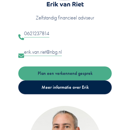
Erik van Riet
Zelfstandig financieel adviseur
0621237814
erik.van.riet@nbg.nl
Plan een verkennend gesprek
Meer informatie over Erik