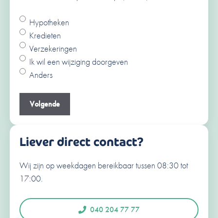
Hypotheken
Ja
Kredieten
Nee
Verzekeringen
V
Ik wil een wijziging doorgeven
o
Anders
o
A
r
c
Je e-mailadres
(Vereist)
n
h
a
t
a
e
Liever direct contact?
m
r
n
Wij zijn op weekdagen bereikbaar tussen 08:30 tot
Je telefoonnummer
(Vereist)
a
17:00.
a
N
e
m
d
040 204 77 77
e