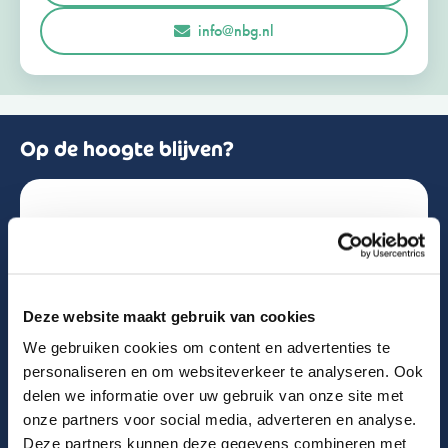
r
Opmerkingen of vragen
info@nbg.nl
l
a
n
d
+
3
1
Op de hoogte blijven?
Schrijf je in voor de nieuwsbrief!
Naam
Deze website maakt gebruik van cookies
We gebruiken cookies om content en advertenties te
Email
personaliseren en om websiteverkeer te analyseren. Ook
delen we informatie over uw gebruik van onze site met
onze partners voor social media, adverteren en analyse.
Deze partners kunnen deze gegevens combineren met