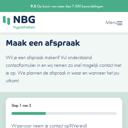
Ga
9.5
Op basis van meer dan 7.500 beoordelingen
naar
de
Menu
inhoud
Maak een afspraak
Wil je een afspraak maken? Vul onderstaand
contactformulier in en wij nemen zo snel mogelijk contact met
je op. We plannen de afspraak in waar en wanneer het jou
uitkomt.
Stap
1
van
3
33%
Waarvoor neem je contact op?
Ben je al een klant van ons?
Naam
(Vereist)
(Vereist)
(Vereist)