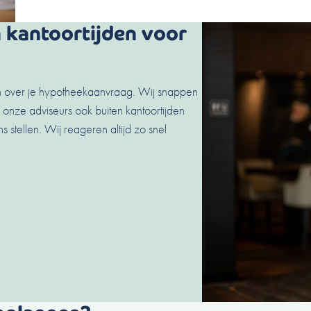
 kantoortijden voor
gen over je hypotheekaanvraag. Wij snappen
n onze adviseurs ook buiten kantoortijden
 stellen. Wij reageren altijd zo snel