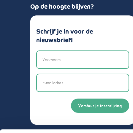
a
N
Op de hoogte blijven?
e
m
d
e
r
Opmerkingen of vragen
l
Schrijf je in voor de
a
n
nieuwsbrief!
d
+
Naam
3
1
Email