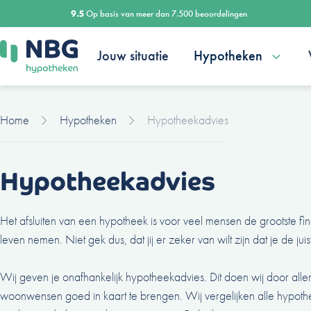
Ga
9.5
Op basis van meer dan 7.500 beoordelingen
naar
de
Jouw situatie
Hypotheken
inhoud
Home
Hypotheken
Hypotheekadvies
Hypotheekadvies
Het afsluiten van een hypotheek is voor veel mensen de grootste fina
leven nemen. Niet gek dus, dat jij er zeker van wilt zijn dat je de ju
Wij geven je onafhankelijk hypotheekadvies. Dit doen wij door allere
woonwensen goed in kaart te brengen. Wij vergelijken alle hypo