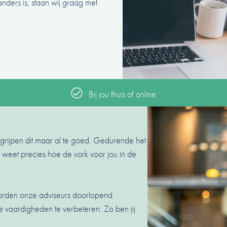
anders is, staan wij graag met
Bij jou thuis of online
egrijpen dit maar al te goed. Gedurende het
j weet precies hoe de vork voor jou in de
worden onze adviseurs doorlopend
e vaardigheden te verbeteren. Zo ben jij
.