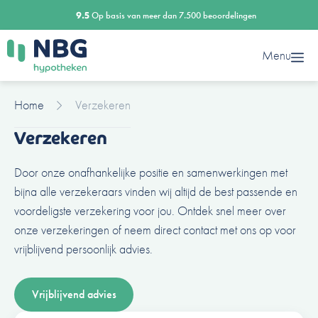
Ga
9.5
Op basis van meer dan 7.500 beoordelingen
naar
de
Menu
inhoud
Home
Verzekeren
Verzekeren
Door onze onafhankelijke positie en samenwerkingen met
bijna alle verzekeraars vinden wij altijd de best passende en
voordeligste verzekering voor jou. Ontdek snel meer over
onze verzekeringen of neem direct contact met ons op voor
vrijblijvend persoonlijk advies.
Vrijblijvend advies