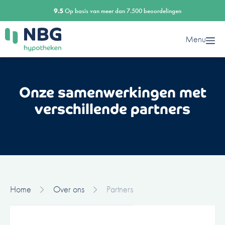
Ga
9.5
Op basis van meer dan 7.500 beoordelingen
naar
de
Menu
inhoud
Onze samenwerkingen met
verschillende partners
Home
Over ons
Partners