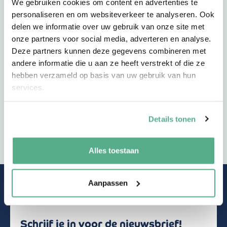
We gebruiken cookies om content en advertenties te
personaliseren en om websiteverkeer te analyseren. Ook
delen we informatie over uw gebruik van onze site met
onze partners voor social media, adverteren en analyse.
Deze partners kunnen deze gegevens combineren met
Voor inzicht in gelopen-, huidige-, en toekomstige –
andere informatie die u aan ze heeft verstrekt of die ze
financiële – risico’s.
hebben verzameld op basis van uw gebruik van hun
services.
Meer informatie
Details tonen
Alles toestaan
Op de hoogte blijven?
Aanpassen
Schrijf je in voor de nieuwsbrief!