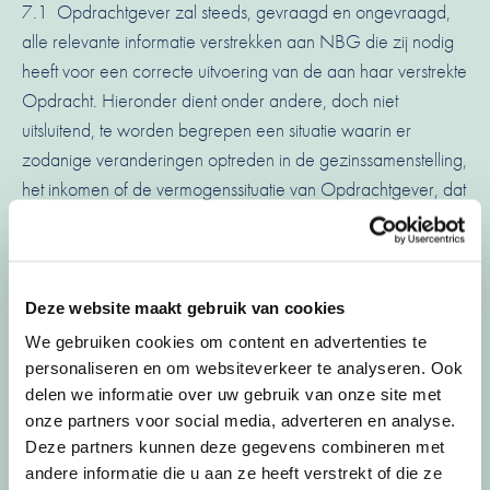
7.1 Opdrachtgever zal steeds, gevraagd en ongevraagd,
alle relevante informatie verstrekken aan NBG die zij nodig
heeft voor een correcte uitvoering van de aan haar verstrekte
Opdracht. Hieronder dient onder andere, doch niet
uitsluitend, te worden begrepen een situatie waarin er
zodanige veranderingen optreden in de gezinssamenstelling,
het inkomen of de vermogenssituatie van Opdrachtgever, dat
NBG haar adviezen daaraan zou moeten aanpassen of dat
reeds afgesloten financiële producten mogelijk niet meer
toereikend zijn.
Deze website maakt gebruik van cookies
7.2 De opdrachtgever gaat akkoord met inzage in BKR
We gebruiken cookies om content en advertenties te
registraties en wordt geacht onderhandse leningen te
personaliseren en om websiteverkeer te analyseren. Ook
melden.
delen we informatie over uw gebruik van onze site met
onze partners voor social media, adverteren en analyse.
Deze partners kunnen deze gegevens combineren met
7.3 NBG kan slechts ten opzichte van Opdrachtgever aan
andere informatie die u aan ze heeft verstrekt of die ze
de op haar rustende zorgverplichting voldoen indien