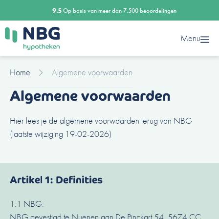
Ga
9.5
Op basis van meer dan 7.500 beoordelingen
naar
de
Menu
inhoud
Home
Algemene voorwaarden
Algemene voorwaarden
Hier lees je de algemene voorwaarden terug van NBG
(laatste wijziging 19-02-2026)
Artikel 1: Definities
1.1 NBG:
NBG gevestigd te Nuenen aan De Pinckart 54, 5674 CC.