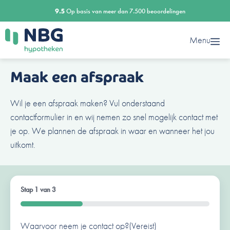
Ga
9.5
Op basis van meer dan 7.500 beoordelingen
naar
de
Menu
inhoud
Maak een afspraak
Wil je een afspraak maken? Vul onderstaand
contactformulier in en wij nemen zo snel mogelijk contact met
je op. We plannen de afspraak in waar en wanneer het jou
uitkomt.
Stap
1
van
3
33%
Waarvoor neem je contact op?
Ben je al een klant van ons?
Naam
(Vereist)
(Vereist)
(Vereist)