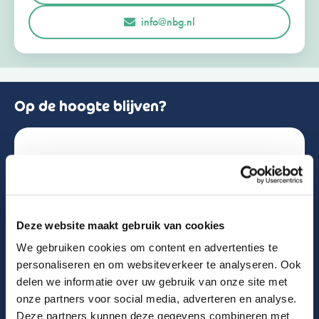
r
Opmerkingen of vragen
info@nbg.nl
l
a
n
d
+
3
1
Op de hoogte blijven?
Schrijf je in voor de nieuwsbrief!
Naam
Deze website maakt gebruik van cookies
We gebruiken cookies om content en advertenties te
Email
personaliseren en om websiteverkeer te analyseren. Ook
delen we informatie over uw gebruik van onze site met
onze partners voor social media, adverteren en analyse.
Deze partners kunnen deze gegevens combineren met