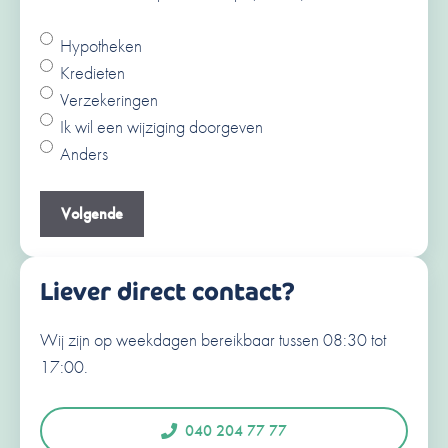
Hypotheken
Ja
Kredieten
Nee
Verzekeringen
V
Ik wil een wijziging doorgeven
o
Anders
o
A
r
c
Je e-mailadres
(Vereist)
n
h
a
t
a
e
Liever direct contact?
m
r
n
Wij zijn op weekdagen bereikbaar tussen 08:30 tot
Je telefoonnummer
(Vereist)
a
17:00.
a
N
e
m
d
040 204 77 77
e