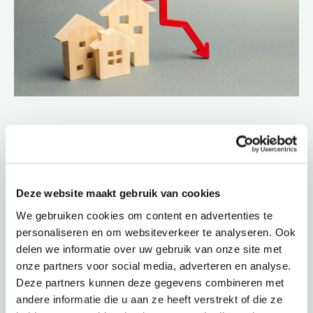
24-09-21
door
Roel van Oirschot
|
Uncategorized
Nieuw laagterecord voor
hypotheekrente verwacht
Deze website maakt gebruik van cookies
Deze zomer hebben de meeste geldverstrekkers hun
We gebruiken cookies om content en advertenties te
hypotheekrente verlaagd, waaronder ABN AMRO, ING en
personaliseren en om websiteverkeer te analyseren. Ook
SNS. …
delen we informatie over uw gebruik van onze site met
onze partners voor social media, adverteren en analyse.
Lees meer
Deze partners kunnen deze gegevens combineren met
andere informatie die u aan ze heeft verstrekt of die ze