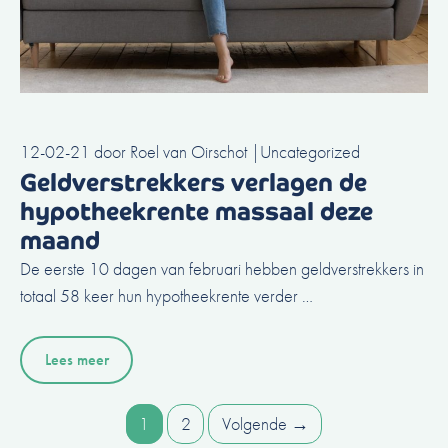
12-02-21
door
Roel van Oirschot
|
Uncategorized
Geldverstrekkers verlagen de
hypotheekrente massaal deze
maand
De eerste 10 dagen van februari hebben geldverstrekkers in
totaal 58 keer hun hypotheekrente verder …
Lees meer
Pagina
Pagina
1
2
Volgende
→