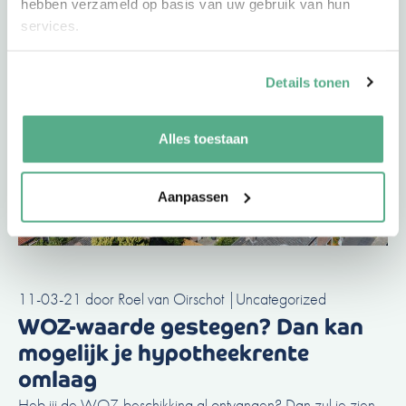
hebben verzameld op basis van uw gebruik van hun
services.
Details tonen
Alles toestaan
Aanpassen
11-03-21
door
Roel van Oirschot
|
Uncategorized
WOZ-waarde gestegen? Dan kan
mogelijk je hypotheekrente
omlaag
Heb jij de WOZ-beschikking al ontvangen? Dan zul je zien