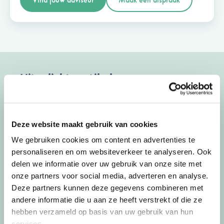
Uitgelichte artikelen
Bekijk meer artikelen
Deze website maakt gebruik van cookies
We gebruiken cookies om content en advertenties te
02-07-26
door
Jorg
personaliseren en om websiteverkeer te analyseren. Ook
delen we informatie over uw gebruik van onze site met
Waarom we op vakantie
onze partners voor social media, adverteren en analyse.
anders over geld denken
Deze partners kunnen deze gegevens combineren met
andere informatie die u aan ze heeft verstrekt of die ze
De zomer verandert meer dan alleen je agenda.
hebben verzameld op basis van uw gebruik van hun
Het dagelijkse ritme valt weg, de structuur …
services.