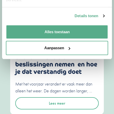
Lees meer
Details tonen
Alles toestaan
30-04-26
door
Jorg
Waarom we in het voorjaar
Aanpassen
sneller financiële
beslissingen nemen en hoe
je dat verstandig doet
Met het voorjaar verandert er vaak meer dan
alleen het weer. De dagen worden langer, …
Lees meer