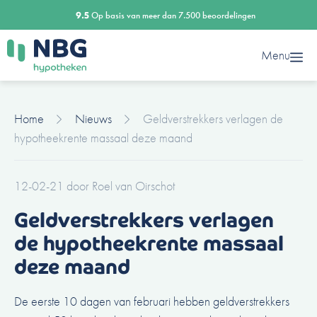
Ga
9.5
Op basis van meer dan 7.500 beoordelingen
naar
de
Menu
inhoud
Home
Nieuws
Geldverstrekkers verlagen de
hypotheekrente massaal deze maand
12-02-21
door
Roel van Oirschot
Geldverstrekkers verlagen
de hypotheekrente massaal
deze maand
De eerste 10 dagen van februari hebben geldverstrekkers