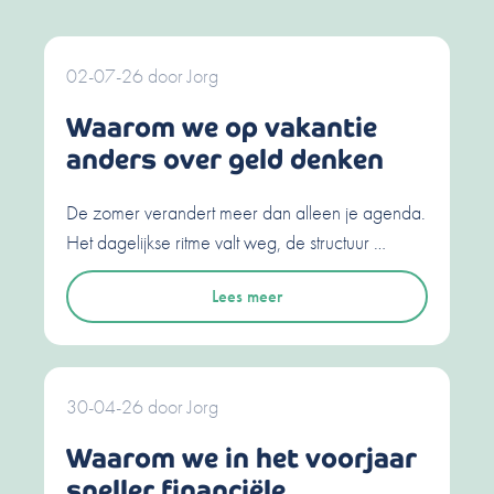
02-07-26
door
Jorg
Waarom we op vakantie
anders over geld denken
De zomer verandert meer dan alleen je agenda.
Het dagelijkse ritme valt weg, de structuur …
Lees meer
30-04-26
door
Jorg
Waarom we in het voorjaar
sneller financiële