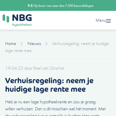
Ga
9.5
Op basis van meer dan 7.500 beoordelingen
naar
de
Menu
inhoud
Home
Nieuws
Verhuisregeling: neem je huidige
lage rente mee
19-04-23
door
Roel van Oirschot
Verhuisregeling: neem je
huidige lage rente mee
Heb je nu een lage hypotheekrente en zou je graag
willen verhuizen. Dan is dit misschien wel hét moment. Met
de verhuisregeling kun je namelijk je huidige lage rente