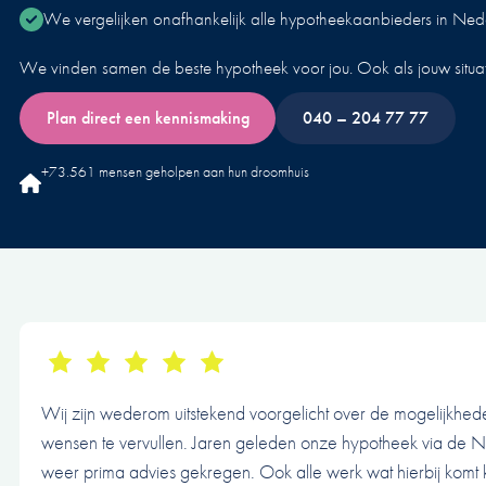
We vergelijken onafhankelijk alle hypotheekaanbieders in Ned
We vinden samen de beste hypotheek voor jou. Ook als jouw situati
Plan direct een kennismaking
040 – 204 77 77
+73.561 mensen geholpen aan hun droomhuis
Wij zijn wederom uitstekend voorgelicht over de mogelijkhe
wensen te vervullen. Jaren geleden onze hypotheek via de 
weer prima advies gekregen. Ook alle werk wat hierbij komt ki