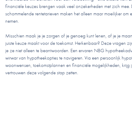
financiële keuzes brengen vaak veel onzekerheden met zich mee. D
schommelende rentetarieven maken het alleen maar moeilijker om 
nemen.
Misschien maak je je zorgen of je genoeg kunt lenen, of je je maan
juiste keuze maakt voor de toekomst. Herkenbaar? Deze vragen zij
je ze niet alleen te beantwoorden. Een ervaren NBG hypotheekadvi
wirwar van hypotheekopties te navigeren. Via een persoonlijk hy
woonwensen, toekomstplannen en financiële mogelijkheden, krijg je 
vertrouwen deze volgende stap zetten.