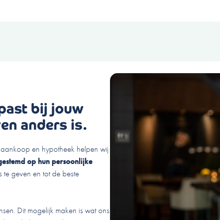
past bij jouw
en anders is.
, aankoop en hypotheek helpen wij
gestemd op hun persoonlijke
 te geven en tot de beste
nsen. Dit mogelijk maken is wat ons