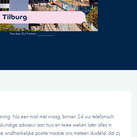
Foto door Gijs Franken-
CC BY-SA 3.0
lening. Na een mail met vraag, binnen 24 uur telefonisch
kundige adviseur aan huis en twee weken later alles in
 onafhankelijke positie maakte ons meteen duidelijk dat zij