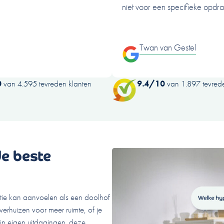
niet voor een specifieke opdr
Twan van Gestel
0
van 4.595 tevreden klanten
9.4/10
van 1.897 tevrede
de beste
atie kan aanvoelen als een doolhof
verhuizen voor meer ruimte, of je
ijn eigen uitdagingen. deze