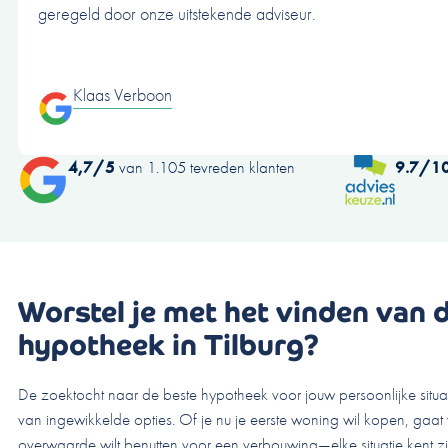
geregeld door onze uitstekende adviseur.
Klaas Verboon
4,7/5
van 1.105 tevreden klanten
9.7/1
Worstel je met het vinden van 
hypotheek in Tilburg?
De zoektocht naar de beste hypotheek voor jouw persoonlijke situ
van ingewikkelde opties. Of je nu je eerste woning wil kopen, gaat 
overwaarde wilt benutten voor een verbouwing—elke situatie kent z