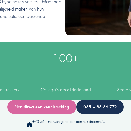
0 hypotheken verstrekt. Maar nog
elijkheid maken van hun
onsituatie een passende
+
100+
rstrekkers
Collega’s door Nederland
Score 
Plan direct een kennismaking
085 – 88 86 772
+73.561 mensen geholpen aan hun droomhuis