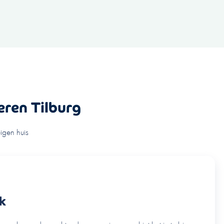
eren Tilburg
igen huis
jk