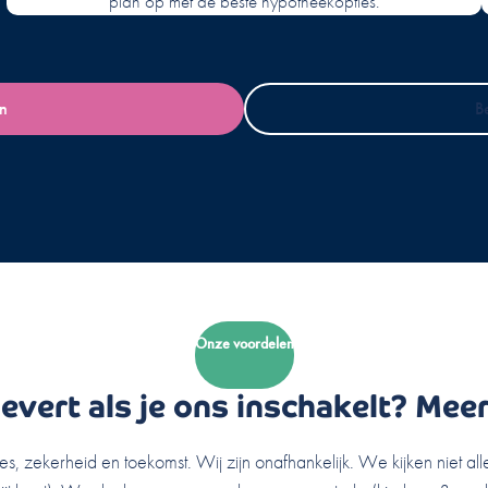
plan op met de beste hypotheekopties.
an
B
Onze voordelen
levert als je ons inschakelt? Meer
s, zekerheid en toekomst. Wij zijn onafhankelijk. We kijken niet all