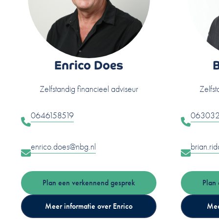
Enrico Does
B
Zelfstandig financieel adviseur
Zelfst
0646158519
063032
enrico.does@nbg.nl
brian.ri
Plan een verkennend gesprek
Plan
Meer informatie over Enrico
Mee