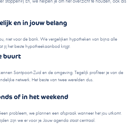
r stoppen?) En, we helpen je om het overzicht te houden, ook als
lijk en in jouw belang
jou, niet voor de bank. We vergelijken hypotheken van bijna alle
 jij het beste hypotheekaanbod krijgt.
de buurt
ennen Santpoort-Zuid en de omgeving. Tegelijk profiteer je van de
andelijke netwerk. Het beste van twee werelden dus.
onds of in het weekend
een probleem, we plannen een afspraak wanneer het jou uitkomt.
jden zijn we er voor je. Jouw agenda staat centraal.