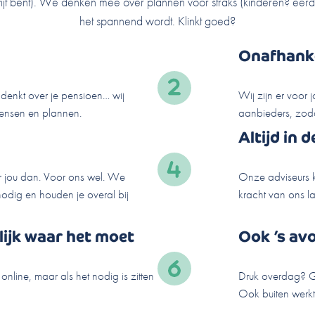
ijt bent). We denken mee over plannen voor straks (kinderen? eerde
het spannend wordt. Klinkt goed?
Onafhanke
nadenkt over je pensioen… wij
Wij zijn er voor 
wensen en plannen.
aanbieders, zodat
Altijd in 
r jou dan. Voor ons wel. We
Onze adviseurs k
odig en houden je overal bij
kracht van ons l
lijk waar het moet
Ook ’s av
line, maar als het nodig is zitten
Druk overdag? G
Ook buiten werkti