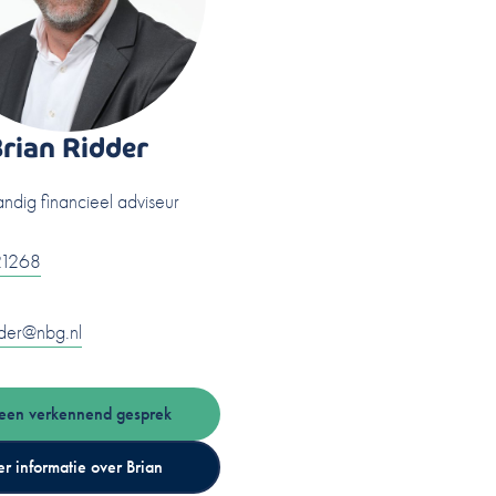
rian Ridder
andig financieel adviseur
1268
dder@nbg.nl
 een verkennend gesprek
r informatie over Brian