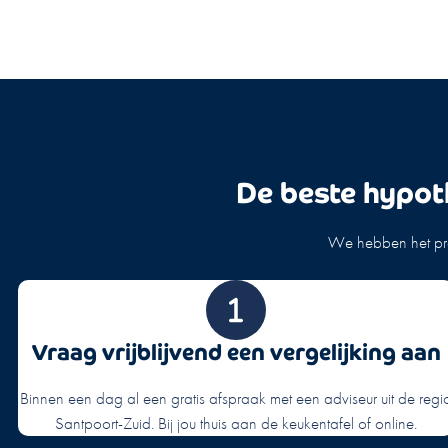
De beste hypot
We hebben het pro
Vraag vrijblijvend een vergelijking aan
Binnen een dag al een gratis afspraak met een adviseur uit de regi
Santpoort-Zuid. Bij jou thuis aan de keukentafel of online.