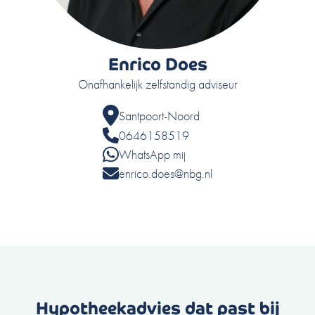
Enrico Does
Onafhankelijk zelfstandig adviseur
Santpoort-Noord
0646158519
WhatsApp mij
enrico.does@nbg.nl
Hypotheekadvies dat past bij