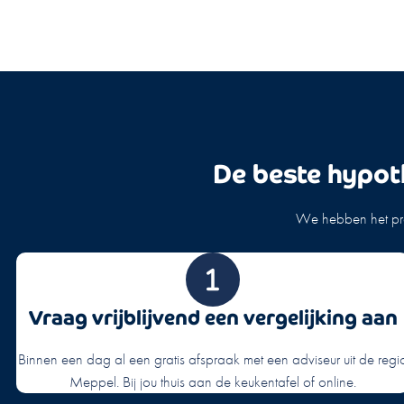
De beste hypot
We hebben het pro
Vraag vrijblijvend een vergelijking aan
Binnen een dag al een gratis afspraak met een adviseur uit de regi
Meppel. Bij jou thuis aan de keukentafel of online.