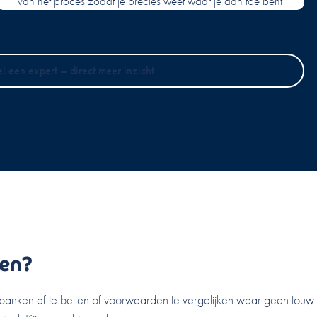
van het proces zodat je precies weet waar je aan toe bent
el een expert – direct meer inzicht
en?
, banken af te bellen of voorwaarden te vergelijken waar geen touw