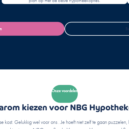
plan op met de beste hypotheekopties.
an
B
Onze voordelen
arom kiezen voor NBG Hypothek
 kost. Gelukkig wel voor ons . Je hoeft niet zelf te gaan puzzelen