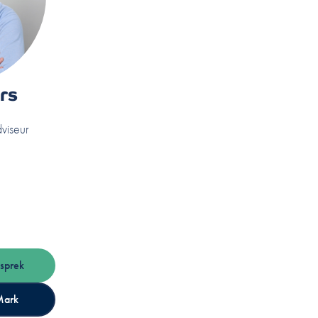
rs
dviseur
sprek
Mark