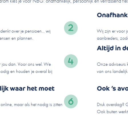
arom kies je voor NBG: onafhankelijk, persoonlijk en verrassend flex
Onafhanke
nadenkt over je pensioen… wij
Wij zijn er voor 
wensen en plannen.
aanbieders, zodat
Altijd in 
r jou dan. Voor ons wel. We
Onze adviseurs k
odig en houden je overal bij
van ons landelij
lijk waar het moet
Ook ’s av
line, maar als het nodig is zitten
Druk overdag? G
Ook buiten werkti