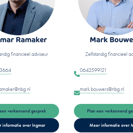
gmar Ramaker
Mark Bouwe
andig financieel adviseur
Zelfstandig financieel a
3664
0642599121
ramaker@nbg.nl
mark.bouwers@nbg.nl
 een verkennend gesprek
Plan een verkennend ge
 informatie over Ingmar
Meer informatie over 