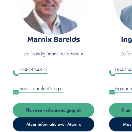
Marnix Barelds
In
Zelfstandig financieel adviseur
Zelfst
0640894852
064254
marnix.barelds@nbg.nl
ingmar.
Plan een verkennend gesprek
Plan
Meer informatie over Marnix
Meer