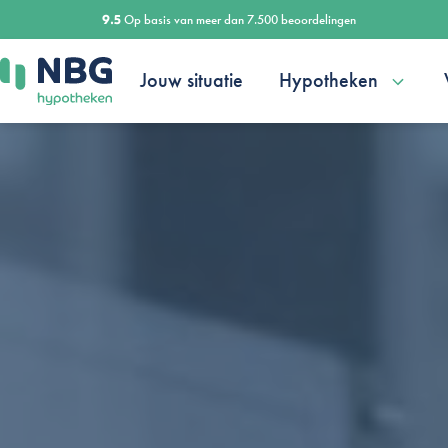
Ga
9.5
Op basis van meer dan 7.500 beoordelingen
naar
de
Jouw situatie
Hypotheken
inhoud