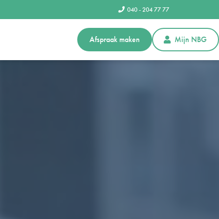
040 - 204 77 77
Afspraak maken
Mijn NBG