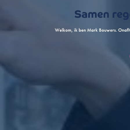
Samen rege
Welkom, ik ben Mark Bouwers. Onafhan