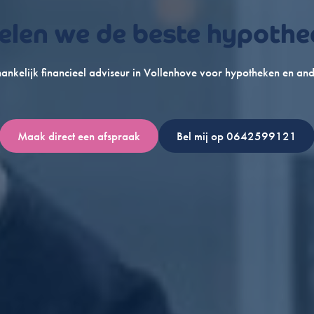
len we de beste hypothe
kelijk financieel adviseur in Vollenhove voor hypotheken en and
Maak direct een afspraak
Bel mij op 0642599121