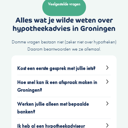
Veelgestelde vragen
Alles wat je wilde weten over
hypotheekadvies in Groningen
Domme vragen bestaan niet (zeker niet over hypotheken)
Daarom beantwoorden we ze allemaal.
Kost een eerste gesprek met jullie iets?
Nee hoor. Het eerste gesprek is gratis én
Hoe snel kan ik een afspraak maken in
vrijblijvend. Zo leren we elkaar kennen en hoor jij
Groningen?
wat er mogelijk is, voordat je ergens aan vastzit.
Vaak binnen een paar dagen, soms zelfs
Werken jullie alleen met bepaalde
dezelfde dag. We weten dat hypotheekvragen
Vraag hier
vrijblijvend een hypotheekvergelijking
banken?
niet graag wachten – en jij waarschijnlijk ook niet.
aan
. 100% op onze kosten. Je zit nergens aan
Zeker niet. We vergelijken hypotheken van zo’n
vast.
Ik heb al een hypotheekadviseur