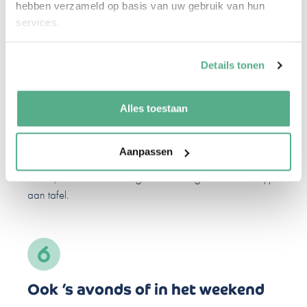
hebben verzameld op basis van uw gebruik van hun
netwerk. Het beste van twee werelden dus.
services.
Details tonen
Digitaal waar het kan, persoonlijk
Alles toestaan
waar het moet
Aanpassen
We combineren gemak met menselijkheid. Veel kan
online, maar als het nodig is zitten we gewoon thuis bij je
aan tafel.
Ook ’s avonds of in het weekend