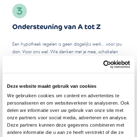
Ondersteuning van A tot Z
Een hypotheek regelen is geen dagelijks werk… voor jou
dan. Voor ons wel. We denken met je mee, schakelen
specialisten in waar nodig en houden je overal bij
betrokken.
Deze website maakt gebruik van cookies
We gebruiken cookies om content en advertenties te
personaliseren en om websiteverkeer te analyseren. Ook
Altijd in de buurt
delen we informatie over uw gebruik van onze site met
onze partners voor social media, adverteren en analyse.
Deze partners kunnen deze gegevens combineren met
Onze adviseurs kennen Groningen en de omgeving.
andere informatie die u aan ze heeft verstrekt of die ze
Tegelijk profiteer je van de kracht van ons landelijke