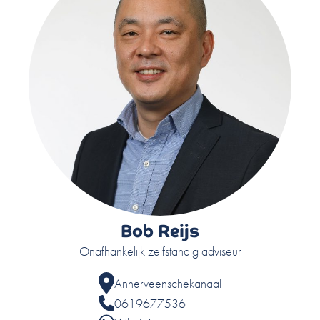
Bob Reijs
Onafhankelijk zelfstandig adviseur
Annerveenschekanaal
0619677536