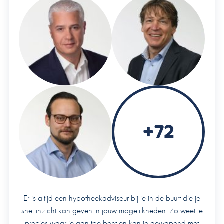
Het is belangrijk om een hypotheekadviseur te raadplegen
die jouw situatie grondig kan analyseren en de beste optie
voor jou kan aanbevelen.
Start hier met een vrijblijvende
kennismaking
.
+72
Er is altijd een hypotheekadviseur bij je in de buurt die je
snel inzicht kan geven in jouw mogelijkheden. Zo weet je
precies waar je aan toe bent en kan je gewapend met