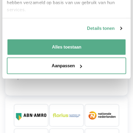
Met onze slimme online tools krijg je in slechts een paar
hebben verzameld op basis van uw gebruik van hun
klikken inzicht in je aanvraag. Geen eindeloos zoeken
services.
of wachten. Je weet direct wat de status is, wat de
volgende stappen zijn, en of er nog actie van jouw kant
Details tonen
nodig is.
Heb je toch nog een vraag of liever even persoonlijk
Alles toestaan
contact? Onze adviseurs staan altijd voor je klaar; ook
buiten kantooruren. Of het nu via een kort appje, een
Aanpassen
telefoontje of een gesprek aan je eigen keukentafel is—jij
bepaalt hoe en wanneer.