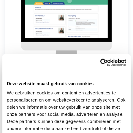
Snel en toegankelijk
Stel je voor: het is laat op de avond, je hebt een lange
Deze website maakt gebruik van cookies
dag achter de rug en ineens schiet het je te binnen – hoe
We gebruiken cookies om content en advertenties te
staat het eigenlijk met mijn hypotheekaanvraag? Geen
personaliseren en om websiteverkeer te analyseren. Ook
zorgen, wij snappen we dat je snel en zonder gedoe
delen we informatie over uw gebruik van onze site met
antwoorden wil. Daarom maken we het eenvoudig voor
onze partners voor social media, adverteren en analyse.
je.
Deze partners kunnen deze gegevens combineren met
andere informatie die u aan ze heeft verstrekt of die ze