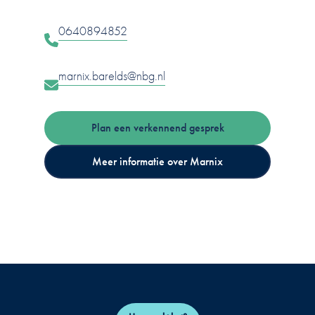
0640894852
marnix.barelds@nbg.nl
Plan een verkennend gesprek
Meer informatie over Marnix