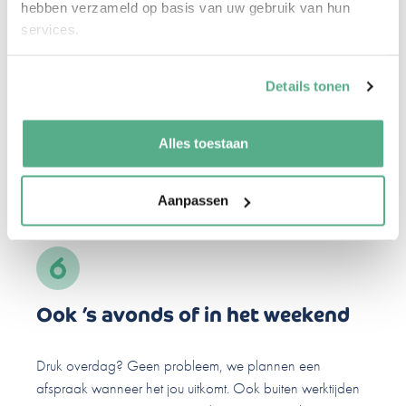
hebben verzameld op basis van uw gebruik van hun
services.
Digitaal waar het kan, persoonlijk
Details tonen
waar het moet
We combineren gemak met menselijkheid. Veel kan
Alles toestaan
online, maar als het nodig is zitten we gewoon thuis bij je
aan tafel.
Aanpassen
Ook ’s avonds of in het weekend
Druk overdag? Geen probleem, we plannen een
afspraak wanneer het jou uitkomt. Ook buiten werktijden