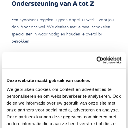
Ondersteuning van A tot Z
Een hypotheek regelen is geen dagelijks werk… voor jou
dan. Voor ons wel. We denken met je mee, schakelen
specialisten in waar nodig en houden je overal bij
betrokken.
Altijd in de buurt
Deze website maakt gebruik van cookies
We gebruiken cookies om content en advertenties te
Onze adviseurs kennen Ede en de omgeving. Tegelijk
personaliseren en om websiteverkeer te analyseren. Ook
profiteer je van de kracht van ons landelijke netwerk. Het
delen we informatie over uw gebruik van onze site met
onze partners voor social media, adverteren en analyse.
beste van twee werelden dus.
Deze partners kunnen deze gegevens combineren met
andere informatie die u aan ze heeft verstrekt of die ze