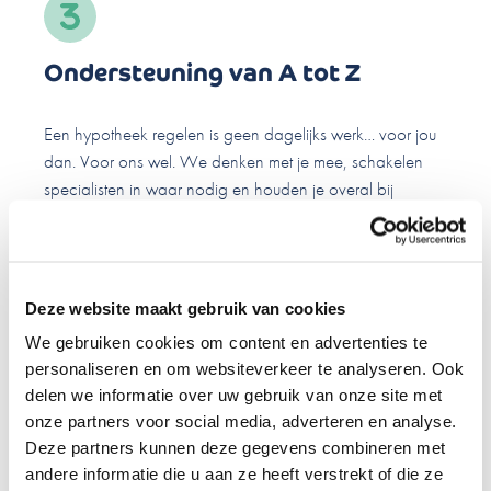
Ondersteuning van A tot Z
Een hypotheek regelen is geen dagelijks werk… voor jou
dan. Voor ons wel. We denken met je mee, schakelen
specialisten in waar nodig en houden je overal bij
betrokken.
Deze website maakt gebruik van cookies
We gebruiken cookies om content en advertenties te
Altijd in de buurt
personaliseren en om websiteverkeer te analyseren. Ook
delen we informatie over uw gebruik van onze site met
onze partners voor social media, adverteren en analyse.
Onze adviseurs kennen Amsterdam en de omgeving.
Deze partners kunnen deze gegevens combineren met
Tegelijk profiteer je van de kracht van ons landelijke
andere informatie die u aan ze heeft verstrekt of die ze
netwerk. Het beste van twee werelden dus.