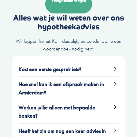
Veelgestelde vragen
Alles wat je wil weten over ons
hypotheekadvies
Wij leggen het uit. Kort, duidelijk, en zonder dat je een
woordenboek nodig hebt.
Kost een eerste gesprek iets?
Nee. Het eerste gesprek is altijd gratis en
Hoe snel kan ik een afspraak maken in
vrijblijvend. We komen gewoon bij je langs in
Amsterdam?
Amsterdam – of spreken je online als dat
Meestal binnen een paar dagen. Soms zelfs de
makkelijker is.
Werken jullie alleen met bepaalde
volgende dag al. We snappen dat de
banken?
huizenjacht in Amsterdam snel gaat – dus wij
Vraag hier
vrijblijvend een hypotheekvergelijking
Nee. Wij zijn onafhankelijk en vergelijken
schakelen mee.
aan
. 100% op onze kosten. Je zit nergens aan
Heeft het zin om nog een keer advies in
hypotheken van meer dan 35 aanbieders. Dus