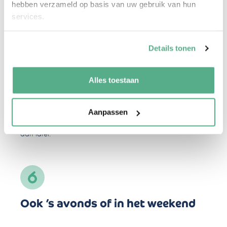
hebben verzameld op basis van uw gebruik van hun
services.
Details tonen
Digitaal waar het kan, persoonlijk
waar het moet
Alles toestaan
We combineren gemak met menselijkheid. Veel kan
Aanpassen
online, maar als het nodig is zitten we gewoon thuis bij je
aan tafel.
Ook ’s avonds of in het weekend