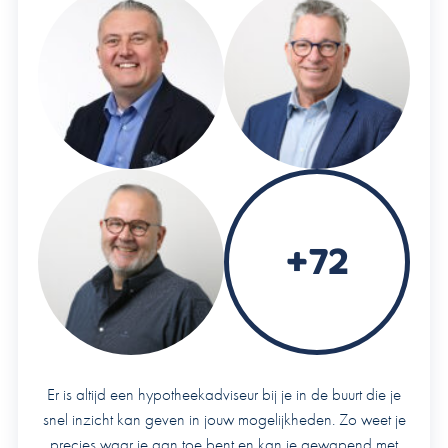
Het is belangrijk om een hypotheekadviseur te raadplegen
die jouw situatie grondig kan analyseren en de beste optie
voor jou kan aanbevelen.
Start hier met een vrijblijvende
kennismaking
.
+72
Er is altijd een hypotheekadviseur bij je in de buurt die je
snel inzicht kan geven in jouw mogelijkheden. Zo weet je
precies waar je aan toe bent en kan je gewapend met