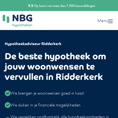
Ga
9.5
Op basis van meer dan 7.500 beoordelingen
naar
de
Menu
inhoud
Hypotheekadviseur Ridderkerk
De beste hypotheek om
jouw woonwensen te
vervullen in Ridderkerk
We brengen je woonwensen goed in kaart.
We duiken in je financiële mogelijkheden.
We vergelijken onafhankelijk alle hypotheekaanbieders in