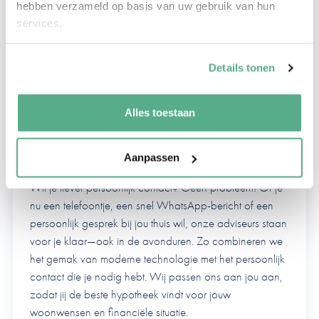
hebben verzameld op basis van uw gebruik van hun
hebt voor ingewikkeld gedoe. Daarom maken we het
services.
makkelijk voor je.
Stel je voor: je ploft na een lange dag op de bank en
Details tonen
hebt nog een paar vragen over je hypotheekaanvraag.
In plaats van uren te speuren, klik je gewoon even door
Alles toestaan
onze slimme online tools en heb je direct het antwoord.
Je ziet direct de huidige status, wat de volgende stappen
zijn en wat je eventueel nog zou moeten doen.
Aanpassen
Wil je liever persoonlijk contact? Geen probleem! Of je
nu een telefoontje, een snel WhatsApp-bericht of een
persoonlijk gesprek bij jou thuis wil, onze adviseurs staan
voor je klaar—ook in de avonduren. Zo combineren we
het gemak van moderne technologie met het persoonlijk
contact die je nodig hebt. Wij passen ons aan jou aan,
zodat jij de beste hypotheek vindt voor jouw
woonwensen en financiële situatie.