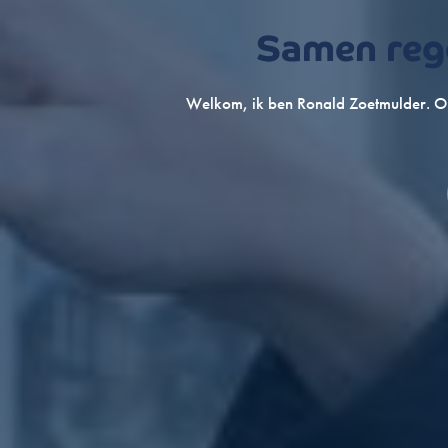
Samen rege
Welkom, ik ben Ronald Zoetmulder. On