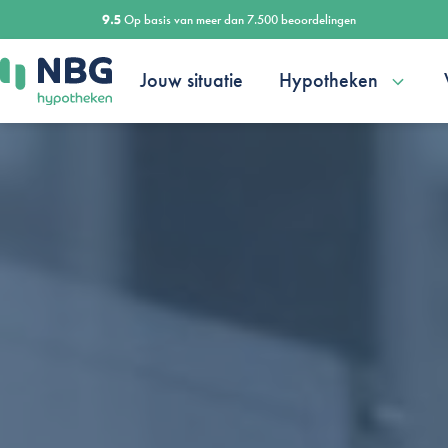
Ga
9.5
Op basis van meer dan 7.500 beoordelingen
naar
de
Jouw situatie
Hypotheken
inhoud