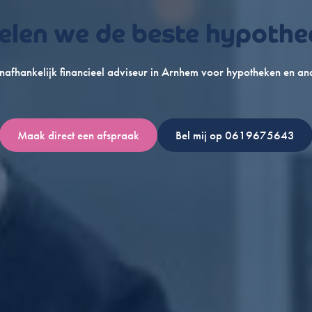
len we de beste hypothe
afhankelijk financieel adviseur in Arnhem voor hypotheken en and
Maak direct een afspraak
Bel mij op 0619675643