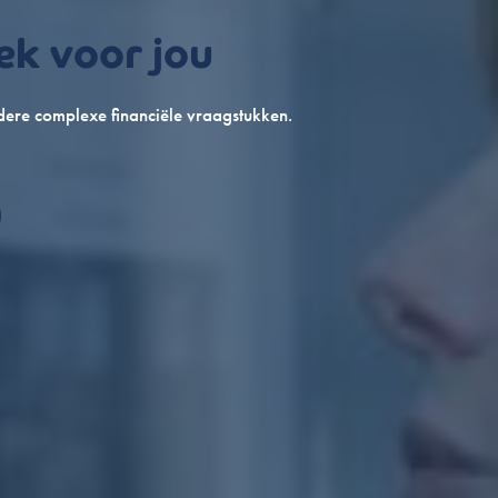
ek voor jou
ere complexe financiële vraagstukken.