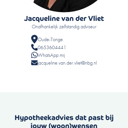
Jacqueline van der Vliet
Onafhankelijk zelfstandig adviseur
Oude-Tonge
0653604441
WhatsApp mij
jacqueline.van.der.vliet@nbg.nl
Hypotheekadvies dat past bij
jouw (woon)wensen