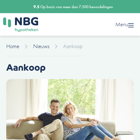
Ga
9.5
Op basis van meer dan 7.500 beoordelingen
naar
de
Menu
inhoud
Home
Nieuws
Aankoop
Aankoop