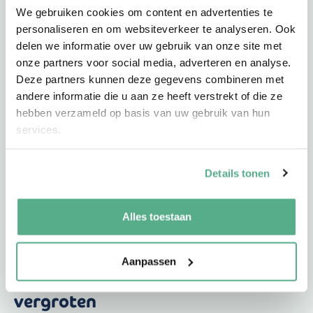
We gebruiken cookies om content en advertenties te
personaliseren en om websiteverkeer te analyseren. Ook
delen we informatie over uw gebruik van onze site met
onze partners voor social media, adverteren en analyse.
Deze partners kunnen deze gegevens combineren met
andere informatie die u aan ze heeft verstrekt of die ze
hebben verzameld op basis van uw gebruik van hun
services.
Details tonen
Alles toestaan
22-07-21
door
Roel van Oirschot
|
Uncategorized
Op een doordachte manier je
Aanpassen
kansen op een koopwoning
vergroten