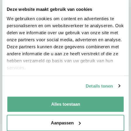
Deze website maakt gebruik van cookies
We gebruiken cookies om content en advertenties te
personaliseren en om websiteverkeer te analyseren. Ook
29-05-20
door
Roel van Oirschot
|
Uncategorized
delen we informatie over uw gebruik van onze site met
Is uw aflossingsvrije hypotheek
onze partners voor social media, adverteren en analyse.
toekomstbestendig?
Deze partners kunnen deze gegevens combineren met
Is uw aflossingsvrije hypotheek toekomstbestendig? Als u
andere informatie die u aan ze heeft verstrekt of die ze
daarbij aflost of spaart, is het antwoord vaak …
hebben verzameld op basis van uw gebruik van hun
services.
Lees meer
Details tonen
Alles toestaan
Aanpassen