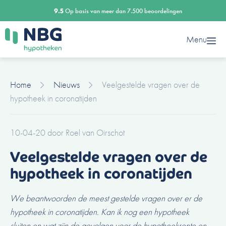
Ga
9.5
Op basis van meer dan 7.500 beoordelingen
naar
de
Menu
inhoud
Home
Nieuws
Veelgestelde vragen over de
hypotheek in coronatijden
10-04-20
door
Roel van Oirschot
Veelgestelde vragen over de
hypotheek in coronatijden
We beantwoorden de meest gestelde vragen over er de
hypotheek in coronatijden. Kan ik nog een hypotheek
sluiten en wat zijn de gevolgen voor de hypotheekrente en