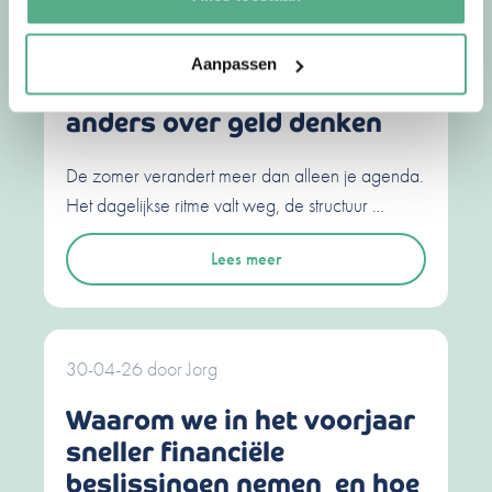
02-07-26
door
Jorg
Aanpassen
Waarom we op vakantie
anders over geld denken
De zomer verandert meer dan alleen je agenda.
Het dagelijkse ritme valt weg, de structuur …
Lees meer
30-04-26
door
Jorg
Waarom we in het voorjaar
sneller financiële
beslissingen nemen en hoe