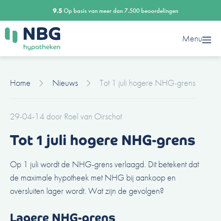
Ga
9.5
Op basis van meer dan 7.500 beoordelingen
naar
de
Menu
inhoud
Home
Nieuws
Tot 1 juli hogere NHG-grens
29-04-14
door
Roel van Oirschot
Tot 1 juli hogere NHG-grens
Op 1 juli wordt de NHG-grens verlaagd. Dit betekent dat
de maximale hypotheek met NHG bij aankoop en
oversluiten lager wordt. Wat zijn de gevolgen?
Lagere NHG-grens