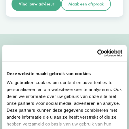
Vind jouw adviseur
Maak een afspraak
Uitgelichte artikelen
Bekijk meer artikelen
Deze website maakt gebruik van cookies
We gebruiken cookies om content en advertenties te
02-07-26
door
Jorg
personaliseren en om websiteverkeer te analyseren. Ook
delen we informatie over uw gebruik van onze site met
Waarom we op vakantie
onze partners voor social media, adverteren en analyse.
anders over geld denken
Deze partners kunnen deze gegevens combineren met
andere informatie die u aan ze heeft verstrekt of die ze
hebben verzameld op basis van uw gebruik van hun
De zomer verandert meer dan alleen je agenda.