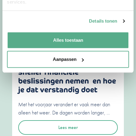
services.
Het dagelijkse ritme valt weg, de structuur …
Lees meer
Details tonen
Alles toestaan
30-04-26
door
Jorg
Aanpassen
Waarom we in het voorjaar
sneller financiële
beslissingen nemen en hoe
je dat verstandig doet
Met het voorjaar verandert er vaak meer dan
alleen het weer. De dagen worden langer, …
Lees meer