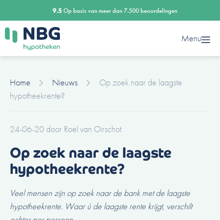
Ga
9.5
Op basis van meer dan 7.500 beoordelingen
naar
de
Menu
inhoud
Home
Nieuws
Op zoek naar de laagste
hypotheekrente?
24-06-20
door
Roel van Oirschot
Op zoek naar de laagste
hypotheekrente?
Veel mensen zijn op zoek naar de bank met de laagste
hypotheekrente. Waar ú de laagste rente krijgt, verschilt
echter per persoon.