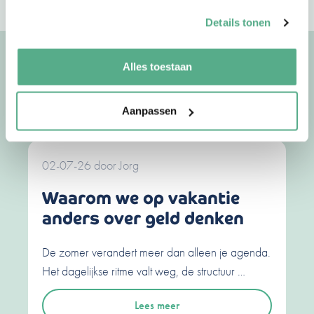
Details tonen
Uitgelichte artikelen
Alles toestaan
Bekijk meer artikelen
Aanpassen
02-07-26
door
Jorg
Waarom we op vakantie
anders over geld denken
De zomer verandert meer dan alleen je agenda.
Het dagelijkse ritme valt weg, de structuur …
Lees meer