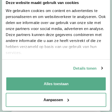
Deze website maakt gebruik van cookies
Lees meer
We gebruiken cookies om content en advertenties te
personaliseren en om websiteverkeer te analyseren. Ook
delen we informatie over uw gebruik van onze site met
onze partners voor social media, adverteren en analyse.
30-04-26
door
Jorg
Deze partners kunnen deze gegevens combineren met
Waarom we in het voorjaar
andere informatie die u aan ze heeft verstrekt of die ze
hebben verzameld op basis van uw gebruik van hun
sneller financiële
services.
beslissingen nemen en hoe
je dat verstandig doet
Details tonen
Met het voorjaar verandert er vaak meer dan
alleen het weer. De dagen worden langer, …
Alles toestaan
Lees meer
Aanpassen