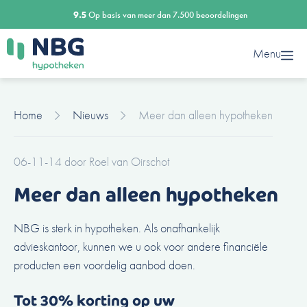
Ga
9.5
Op basis van meer dan 7.500 beoordelingen
naar
de
Menu
inhoud
Home
Nieuws
Meer dan alleen hypotheken
06-11-14
door
Roel van Oirschot
Meer dan alleen hypotheken
NBG is sterk in hypotheken. Als onafhankelijk
advieskantoor, kunnen we u ook voor andere financiële
producten een voordelig aanbod doen.
Tot 30% korting op uw