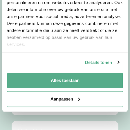
personaliseren en om websiteverkeer te analyseren. Ook
Uitgelichte artikelen
delen we informatie over uw gebruik van onze site met
onze partners voor social media, adverteren en analyse.
Bekijk meer artikelen
Deze partners kunnen deze gegevens combineren met
andere informatie die u aan ze heeft verstrekt of die ze
hebben verzameld op basis van uw gebruik van hun
02-07-26
door
Jorg
services.
Waarom we op vakantie
Details tonen
anders over geld denken
De zomer verandert meer dan alleen je agenda.
Alles toestaan
Het dagelijkse ritme valt weg, de structuur …
Aanpassen
Lees meer