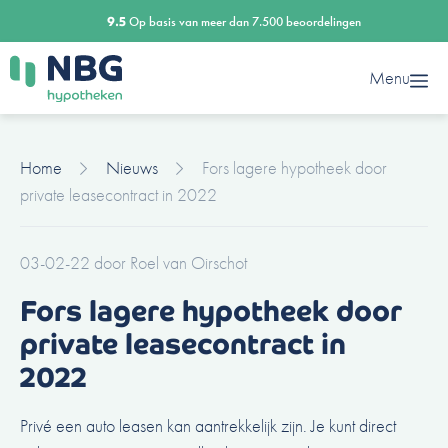
Ga
9.5
Op basis van meer dan 7.500 beoordelingen
naar
de
Menu
inhoud
Home
Nieuws
Fors lagere hypotheek door
private leasecontract in 2022
03-02-22
door
Roel van Oirschot
Fors lagere hypotheek door
private leasecontract in
2022
Privé een auto leasen kan aantrekkelijk zijn. Je kunt direct