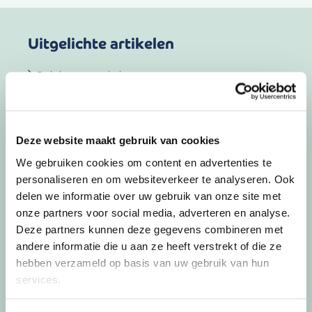
Uitgelichte artikelen
Bekijk meer artikelen
02-07-26
door
Jorg
Deze website maakt gebruik van cookies
We gebruiken cookies om content en advertenties te
Waarom we op vakantie
personaliseren en om websiteverkeer te analyseren. Ook
anders over geld denken
delen we informatie over uw gebruik van onze site met
onze partners voor social media, adverteren en analyse.
De zomer verandert meer dan alleen je agenda.
Deze partners kunnen deze gegevens combineren met
Het dagelijkse ritme valt weg, de structuur …
andere informatie die u aan ze heeft verstrekt of die ze
hebben verzameld op basis van uw gebruik van hun
services.
Lees meer