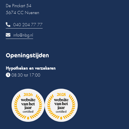
De Pinckart 54
5674 CC Nuenen
040 204 77 77
info@nbg.nl
Openingstijden
Hypotheken en verzekeren
08:30 tot 17:00