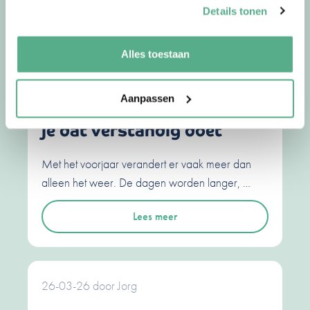
Details tonen
30-04-26
door
Jorg
Alles toestaan
Waarom we in het voorjaar
sneller financiële
Aanpassen
beslissingen nemen en hoe
je dat verstandig doet
Met het voorjaar verandert er vaak meer dan
alleen het weer. De dagen worden langer, …
Lees meer
26-03-26
door
Jorg