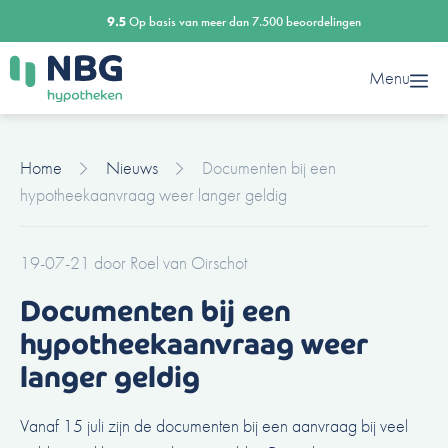
Ga
9.5
Op basis van meer dan 7.500 beoordelingen
naar
de
Menu
inhoud
Home
Nieuws
Documenten bij een
hypotheekaanvraag weer langer geldig
19-07-21
door
Roel van Oirschot
Documenten bij een
hypotheekaanvraag weer
langer geldig
Vanaf 15 juli zijn de documenten bij een aanvraag bij veel