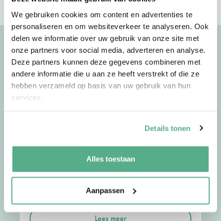
We gebruiken cookies om content en advertenties te
personaliseren en om websiteverkeer te analyseren. Ook
delen we informatie over uw gebruik van onze site met
Uitgelichte artikelen
onze partners voor social media, adverteren en analyse.
Deze partners kunnen deze gegevens combineren met
Bekijk meer artikelen
andere informatie die u aan ze heeft verstrekt of die ze
hebben verzameld op basis van uw gebruik van hun
services.
02-07-26
door
Jorg
Details tonen
Waarom we op vakantie
anders over geld denken
Alles toestaan
De zomer verandert meer dan alleen je agenda.
Aanpassen
Het dagelijkse ritme valt weg, de structuur …
Lees meer