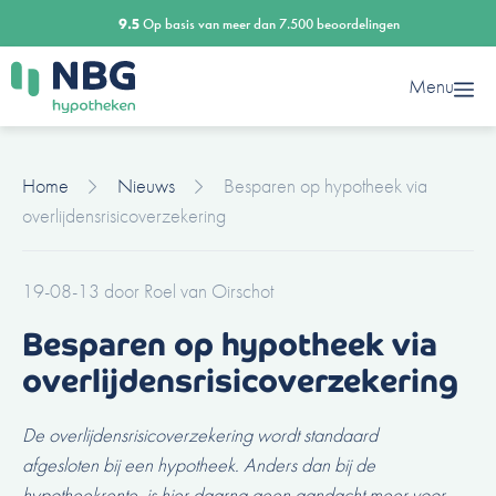
Ga
9.5
Op basis van meer dan 7.500 beoordelingen
naar
de
Menu
inhoud
Home
Nieuws
Besparen op hypotheek via
overlijdensrisicoverzekering
19-08-13
door
Roel van Oirschot
Besparen op hypotheek via
overlijdensrisicoverzekering
De overlijdensrisicoverzekering wordt standaard
afgesloten bij een hypotheek. Anders dan bij de
hypotheekrente, is hier daarna geen aandacht meer voor.