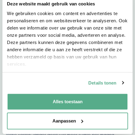
adviseurs kunnen met je meedenken welke vorm het beste
Deze website maakt gebruik van cookies
past bij jouw situatie.
We gebruiken cookies om content en advertenties te
personaliseren en om websiteverkeer te analyseren. Ook
delen we informatie over uw gebruik van onze site met
Is financial lease alleen voor ondernemers?
onze partners voor social media, adverteren en analyse.
Ja, financial lease is primair zakelijk. Voor privégebruik
Deze partners kunnen deze gegevens combineren met
past een persoonlijke lening of huurkoop beter.
andere informatie die u aan ze heeft verstrekt of die ze
hebben verzameld op basis van uw gebruik van hun
Is huurkoop veilig?
services.
Ja, mits je weet dat de auto als onderpand dient en je pas
eigenaar wordt na de laatste betaling. De voorwaarden
Details tonen
zijn helder, maar het is belangrijk dat je de looptijd en
maandlast goed kunt dragen.
Alles toestaan
Hoe lang kan ik een autofinanciering afsluiten?
Financieringen lopen doorgaans tussen de 24 en 120
Aanpassen
maanden. Korter betekent hogere maandlasten en lagere
totale kosten; langer geeft juist meer ruimte per maand.