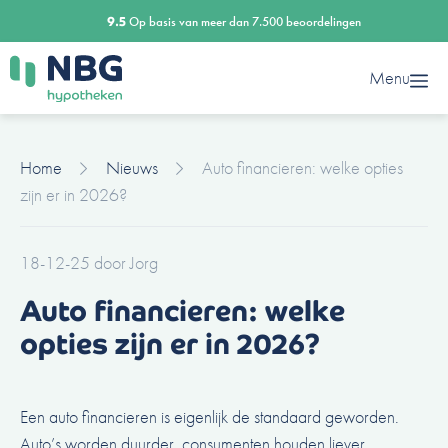
Ga
9.5
Op basis van meer dan 7.500 beoordelingen
naar
de
Menu
inhoud
Home
Nieuws
Auto financieren: welke opties
zijn er in 2026?
18-12-25
door
Jorg
Auto financieren: welke
opties zijn er in 2026?
Een auto financieren is eigenlijk de standaard geworden.
Auto’s worden duurder, consumenten houden liever