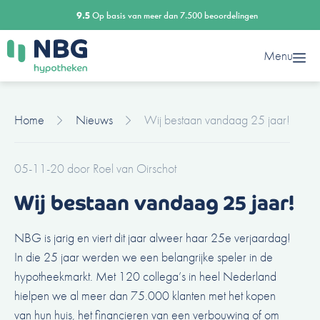
Ga
9.5
Op basis van meer dan 7.500 beoordelingen
naar
de
Menu
inhoud
Home
Nieuws
Wij bestaan vandaag 25 jaar!
05-11-20
door
Roel van Oirschot
Wij bestaan vandaag 25 jaar!
NBG is jarig en viert dit jaar alweer haar 25e verjaardag!
In die 25 jaar werden we een belangrijke speler in de
hypotheekmarkt. Met 120 collega’s in heel Nederland
hielpen we al meer dan 75.000 klanten met het kopen
van hun huis, het financieren van een verbouwing of om