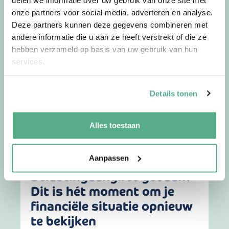
sneller financiële
onze partners voor social media, adverteren en analyse.
beslissingen nemen en hoe
Deze partners kunnen deze gegevens combineren met
je dat verstandig doet
andere informatie die u aan ze heeft verstrekt of die ze
hebben verzameld op basis van uw gebruik van hun
services.
Met het voorjaar verandert er vaak meer dan
alleen het weer. De dagen worden langer, …
Details tonen
Lees meer
Alles toestaan
26-03-26
door
Jorg
Aanpassen
Belastingaangifte gedaan?
Dit is hét moment om je
financiële situatie opnieuw
te bekijken