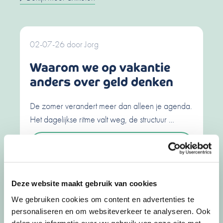
02-07-26
door
Jorg
Waarom we op vakantie
anders over geld denken
De zomer verandert meer dan alleen je agenda.
Het dagelijkse ritme valt weg, de structuur …
Lees meer
Deze website maakt gebruik van cookies
30-04-26
door
Jorg
We gebruiken cookies om content en advertenties te
personaliseren en om websiteverkeer te analyseren. Ook
Waarom we in het voorjaar
delen we informatie over uw gebruik van onze site met