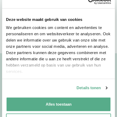
Deze website maakt gebruik van cookies
Vind jouw adviseur
Maak een afspraak
We gebruiken cookies om content en advertenties te
personaliseren en om websiteverkeer te analyseren. Ook
delen we informatie over uw gebruik van onze site met
onze partners voor social media, adverteren en analyse.
Deze partners kunnen deze gegevens combineren met
andere informatie die u aan ze heeft verstrekt of die ze
hebben verzameld op basis van uw gebruik van hun
Uitgelichte artikelen
services.
Bekijk meer artikelen
Details tonen
02-07-26
door
Jorg
Alles toestaan
Waarom we op vakantie