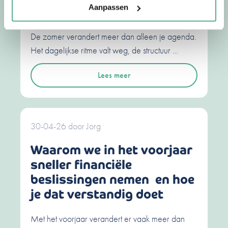
Aanpassen
anders over geld denken
De zomer verandert meer dan alleen je agenda.
Het dagelijkse ritme valt weg, de structuur …
Lees meer
30-04-26
door
Jorg
Waarom we in het voorjaar
sneller financiële
beslissingen nemen en hoe
je dat verstandig doet
Met het voorjaar verandert er vaak meer dan