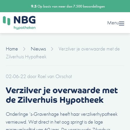
Ga
9.5
Op basis van meer dan 7.500 beoordelingen
naar
de
Menu
inhoud
Home
Nieuws
Verzilver je overwaarde met de
Zilverhuis Hypotheek
02-06-22
door
Roel van Oirschot
Verzilver je overwaarde met
de Zilverhuis Hypotheek
Onderlinge ’s-Gravenhage heeft haar verzilverhypotheek
vernieuwd. Wat direct in het oog springt is de lage
minimumleeftijd van 60 jaar. De vernieuwde Zilverhuis