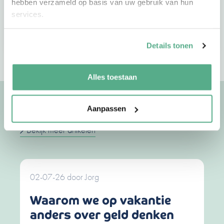
hebben verzameld op basis van uw gebruik van hun
services.
Vind jouw adviseur
Maak een afspraak
Details tonen
Alles toestaan
Uitgelichte artikelen
Aanpassen
Bekijk meer artikelen
02-07-26
door
Jorg
Waarom we op vakantie
anders over geld denken