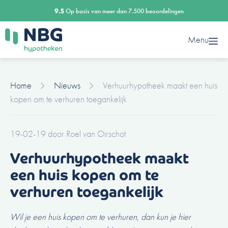
Ga
9.5
Op basis van meer dan 7.500 beoordelingen
naar
de
Menu
inhoud
Home
Nieuws
Verhuurhypotheek maakt een huis
kopen om te verhuren toegankelijk
19-02-19
door
Roel van Oirschot
Verhuurhypotheek maakt
een huis kopen om te
verhuren toegankelijk
Wil je een huis kopen om te verhuren, dan kun je hier