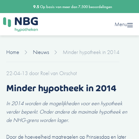
Ga
9.5
Op basis van meer dan 7.500 beoordelingen
naar
de
Menu
inhoud
Home
Nieuws
Minder hypotheek in 2014
22-04-13
door
Roel van Oirschot
Minder hypotheek in 2014
In 2014 worden de mogelijkheden voor een hypotheek
verder beperkt. Onder andere de maximale hypotheek en
de NHG-grens worden lager.
Door de hoeveelheid maatregelen op Prinsjesdag en later