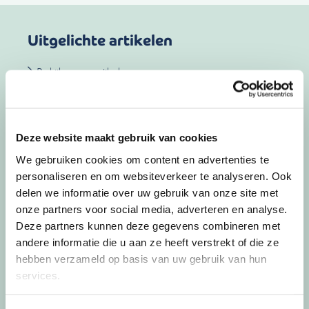
Uitgelichte artikelen
Bekijk meer artikelen
02-07-26
door
Jorg
Deze website maakt gebruik van cookies
We gebruiken cookies om content en advertenties te
Waarom we op vakantie
personaliseren en om websiteverkeer te analyseren. Ook
anders over geld denken
delen we informatie over uw gebruik van onze site met
onze partners voor social media, adverteren en analyse.
De zomer verandert meer dan alleen je agenda.
Deze partners kunnen deze gegevens combineren met
Het dagelijkse ritme valt weg, de structuur …
andere informatie die u aan ze heeft verstrekt of die ze
hebben verzameld op basis van uw gebruik van hun
Lees meer
services.