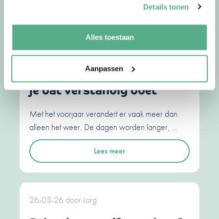
Details tonen
30-04-26
door
Jorg
Alles toestaan
Waarom we in het voorjaar
sneller financiële
Aanpassen
beslissingen nemen en hoe
je dat verstandig doet
Met het voorjaar verandert er vaak meer dan
alleen het weer. De dagen worden langer, …
Lees meer
26-03-26
door
Jorg