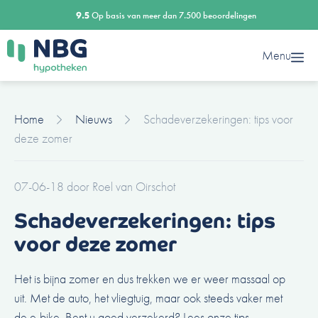
Ga
9.5
Op basis van meer dan 7.500 beoordelingen
naar
de
Menu
inhoud
Home
Nieuws
Schadeverzekeringen: tips voor
deze zomer
07-06-18
door
Roel van Oirschot
Schadeverzekeringen: tips
voor deze zomer
Het is bijna zomer en dus trekken we er weer massaal op
uit. Met de auto, het vliegtuig, maar ook steeds vaker met
de e-bike. Bent u goed verzekerd? Lees onze tips.