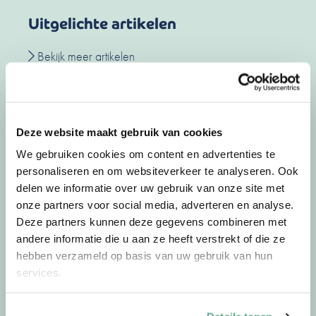
Uitgelichte artikelen
Bekijk meer artikelen
02-07-26
door
Jorg
Deze website maakt gebruik van cookies
Waarom we op vakantie
We gebruiken cookies om content en advertenties te
personaliseren en om websiteverkeer te analyseren. Ook
anders over geld denken
delen we informatie over uw gebruik van onze site met
onze partners voor social media, adverteren en analyse.
De zomer verandert meer dan alleen je agenda.
Deze partners kunnen deze gegevens combineren met
Het dagelijkse ritme valt weg, de structuur …
andere informatie die u aan ze heeft verstrekt of die ze
hebben verzameld op basis van uw gebruik van hun
Lees meer
services.