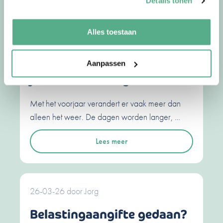
Details tonen
30-04-26
door
Jorg
Alles toestaan
Waarom we in het voorjaar
sneller financiële
beslissingen nemen en hoe
Aanpassen
je dat verstandig doet
Met het voorjaar verandert er vaak meer dan
alleen het weer. De dagen worden langer, …
Lees meer
26-03-26
door
Jorg
Belastingaangifte gedaan?