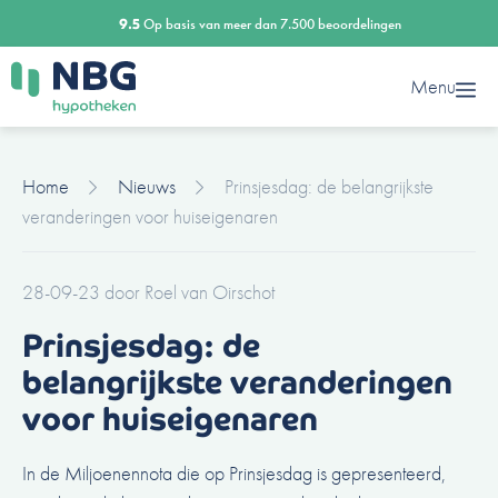
Ga
9.5
Op basis van meer dan 7.500 beoordelingen
naar
de
Menu
inhoud
Home
Nieuws
Prinsjesdag: de belangrijkste
veranderingen voor huiseigenaren
28-09-23
door
Roel van Oirschot
Prinsjesdag: de
belangrijkste veranderingen
voor huiseigenaren
In de Miljoenennota die op Prinsjesdag is gepresenteerd,