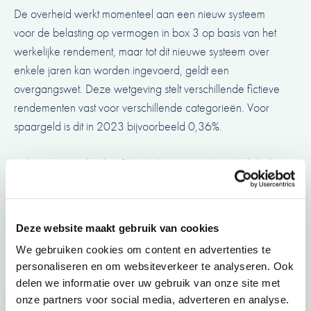
De overheid werkt momenteel aan een nieuw systeem
voor de belasting op vermogen in box 3 op basis van het
werkelijke rendement, maar tot dit nieuwe systeem over
enkele jaren kan worden ingevoerd, geldt een
overgangswet. Deze wetgeving stelt verschillende fictieve
rendementen vast voor verschillende categorieën. Voor
spaargeld is dit in 2023 bijvoorbeeld 0,36%.
Tijdens Prinsjesdag heeft het kabinet aangekondigd dat het
heffingsvrije vermogen in 2024 niet zal worden verhoogd
en op €57.000 per belastingplichtige blijft. Daarnaast
wordt het belastingtarief voor
Deze website maakt gebruik van cookies
vermogensrendementsheffing verhoogd van 32% naar
We gebruiken cookies om content en advertenties te
34%.
personaliseren en om websiteverkeer te analyseren. Ook
delen we informatie over uw gebruik van onze site met
onze partners voor social media, adverteren en analyse.
Onze adviseurs staan voor je