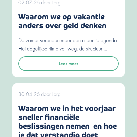
02-07-26
door
Jorg
Waarom we op vakantie
anders over geld denken
De zomer verandert meer dan alleen je agenda.
Het dagelijkse ritme valt weg, de structuur …
Lees meer
30-04-26
door
Jorg
Waarom we in het voorjaar
sneller financiële
beslissingen nemen en hoe
je dat verstandig doet