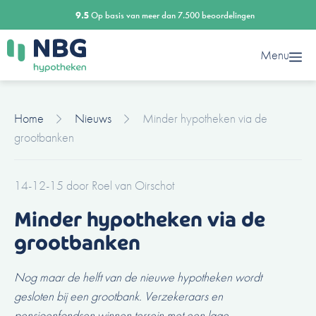
Ga
9.5
Op basis van meer dan 7.500 beoordelingen
naar
de
Menu
inhoud
Home
Nieuws
Minder hypotheken via de
grootbanken
14-12-15
door
Roel van Oirschot
Minder hypotheken via de
grootbanken
Nog maar de helft van de nieuwe hypotheken wordt
gesloten bij een grootbank. Verzekeraars en
pensioenfondsen winnen terrein met een lage