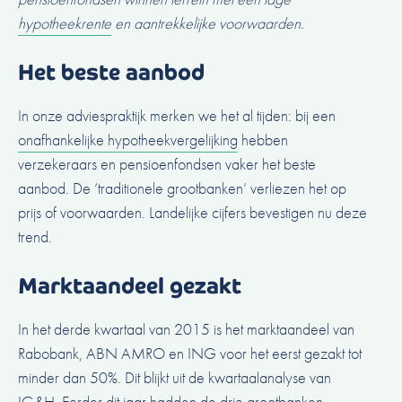
hypotheekrente
en aantrekkelijke voorwaarden.
Het beste aanbod
In onze adviespraktijk merken we het al tijden: bij een
onafhankelijke hypotheekvergelijking
hebben
verzekeraars en pensioenfondsen vaker het beste
aanbod. De ‘traditionele grootbanken’ verliezen het op
prijs of voorwaarden. Landelijke cijfers bevestigen nu deze
trend.
Marktaandeel gezakt
In het derde kwartaal van 2015 is het marktaandeel van
Rabobank, ABN AMRO en ING voor het eerst gezakt tot
minder dan 50%. Dit blijkt uit de
kwartaalanalyse van
IG&H
. Eerder dit jaar hadden de drie grootbanken