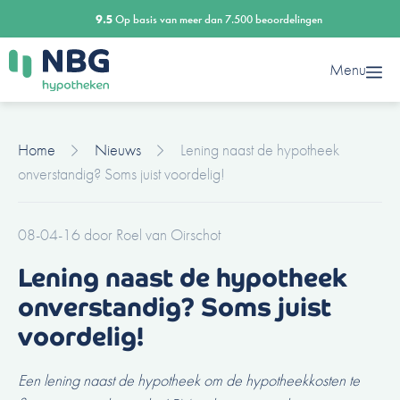
Ga
9.5
Op basis van meer dan 7.500 beoordelingen
naar
de
Menu
inhoud
Home
Nieuws
Lening naast de hypotheek
onverstandig? Soms juist voordelig!
08-04-16
door
Roel van Oirschot
Lening naast de hypotheek
onverstandig? Soms juist
voordelig!
Een lening naast de hypotheek om de hypotheekkosten te