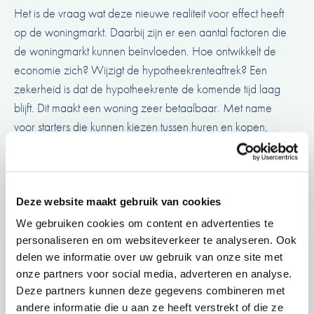
Het is de vraag wat deze nieuwe realiteit voor effect heeft
op de woningmarkt. Daarbij zijn er een aantal factoren die
de woningmarkt kunnen beïnvloeden. Hoe ontwikkelt de
economie zich? Wijzigt de hypotheekrenteaftrek? Een
zekerheid is dat de hypotheekrente de komende tijd laag
blijft. Dit maakt een woning zeer betaalbaar. Met name
voor starters die kunnen kiezen tussen huren en kopen,
zullen hun eerste stap op de woningmarkt zetten.
Kortom:
het herstel op de woningmarkt is ingezet, maar is
nog kwetsbaar.
Deze website maakt gebruik van cookies
We gebruiken cookies om content en advertenties te
personaliseren en om websiteverkeer te analyseren. Ook
Onze adviseurs staan voor je
delen we informatie over uw gebruik van onze site met
klaar
onze partners voor social media, adverteren en analyse.
Deze partners kunnen deze gegevens combineren met
Onze adviseurs zijn stuk voor stuk betrokken en
andere informatie die u aan ze heeft verstrekt of die ze