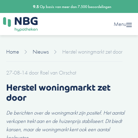
Ga
9.5
Op basis van meer dan 7.500 beoordelingen
naar
de
Menu
inhoud
Home
Nieuws
Herstel woningmarkt zet door
27-08-14
door
Roel van Oirschot
Herstel woningmarkt zet
door
De berichten over de woningmarkt zijn positief. Het aantal
verkopen trekt aan en de huizenprijs stabiliseert. Dit biedt
kansen, maar de woningmarkt kent ook een aantal
knelpunten.