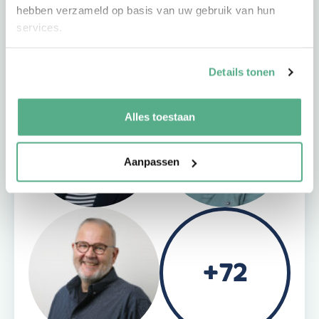
sympathieke professionals. Ze blinken uit in daadkracht
hebben verzameld op basis van uw gebruik van hun
en expertise. Zij zijn altijd bereikbaar en altijd dichtbij.
services.
Ook bij jou in de buurt.
Details tonen
Alles toestaan
Aanpassen
+72