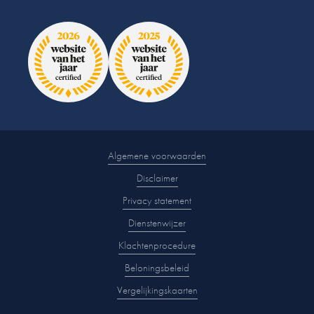
Algemene voorwaarden
Disclaimer
Privacy statement
Dienstenwijzer
Klachtenprocedure
Beloningsbeleid
Vergelijkingskaarten