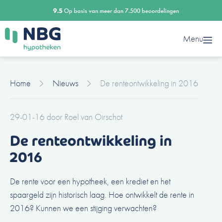
Ga
9.5
Op basis van meer dan 7.500 beoordelingen
naar
de
Menu
inhoud
Home
Nieuws
De renteontwikkeling in 2016
29-01-16
door
Roel van Oirschot
De renteontwikkeling in
2016
De rente voor een hypotheek, een krediet en het
spaargeld zijn historisch laag. Hoe ontwikkelt de rente in
2016? Kunnen we een stijging verwachten?