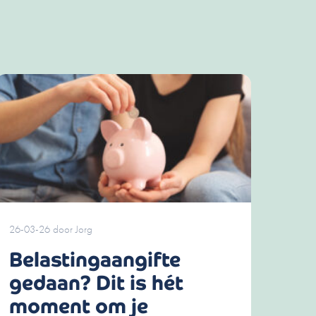
26-03-26
door
Jorg
Belastingaangifte
gedaan? Dit is hét
moment om je