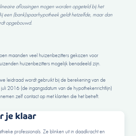
f lineaire aflossingen mogen worden opgeteld bij het
Bij een (bank)spaarhypotheek geldt hetzelfde, maar dan
wordt opgebouwd.
en maanden veel huizenbezitters gekozen voor
uizenden huizenbezitters mogelijk benadeeld zijn.
 leidraad wordt gebruikt bij de berekening van de
juli 2016 (de ingangsdatum van de hypothekenrichtlijn)
emen zelf contact op met klanten die het betreft.
 je klaar
thieke professionals. Ze blinken uit in daadkracht en