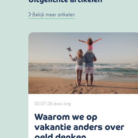
Bekijk meer artikelen
02-07-26
door
Jorg
Waarom we op
vakantie anders over
geld denken