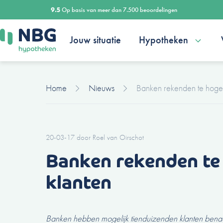
Ga
9.5
Op basis van meer dan 7.500 beoordelingen
naar
de
Jouw situatie
Hypotheken
inhoud
Home
Nieuws
Banken rekenden te hoge 
20-03-17
door
Roel van Oirschot
Banken rekenden te
klanten
Banken hebben mogelijk tienduizenden klanten bena