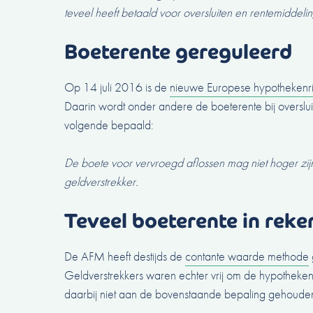
teveel heeft betaald voor oversluiten en rentemiddelin
Boeterente gereguleerd
Op 14 juli 2016 is de
nieuwe Europese hypothekenric
Daarin wordt onder andere de boeterente bij overslu
volgende bepaald:
De boete voor vervroegd aflossen mag niet hoger zij
geldverstrekker.
Teveel boeterente in reke
De AFM heeft destijds de
contante waarde methode
Geldverstrekkers waren echter vrij om de hypothekenric
daarbij niet aan de bovenstaande bepaling gehoude