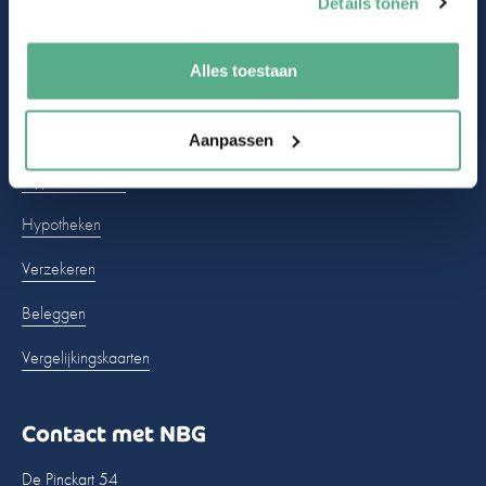
Contact
Details tonen
Afspraak maken
Alles toestaan
Hypotheek Zeker Garantie
Hoe regelen wij jouw hypotheek?
Aanpassen
Hypotheekrente
Hypotheken
Verzekeren
Beleggen
Vergelijkingskaarten
Contact met NBG
De Pinckart 54