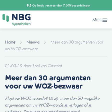
Ga
9.5
Op basis van meer dan 7.500 beoordelingen
naar
de
Menu
inhoud
Home
Nieuws
Meer dan 30 argumenten voor
uw WOZ-bezwaar
01-03-19
door
Roel van Oirschot
Meer dan 30 argumenten
voor uw WOZ-bezwaar
Klopt uw WOZ-waarde? Dit zijn meer dan 30 mogelijke
argumenten om uw WOZ-waarde te verlagen of te
verhogen. Zorg voor een goed gemotiveerd