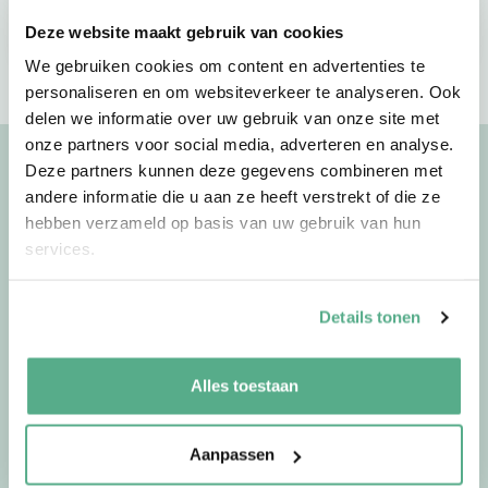
Vind jouw adviseur
Maak een afspraak
Deze website maakt gebruik van cookies
We gebruiken cookies om content en advertenties te
personaliseren en om websiteverkeer te analyseren. Ook
delen we informatie over uw gebruik van onze site met
onze partners voor social media, adverteren en analyse.
Deze partners kunnen deze gegevens combineren met
Uitgelichte artikelen
andere informatie die u aan ze heeft verstrekt of die ze
hebben verzameld op basis van uw gebruik van hun
Bekijk meer artikelen
services.
Details tonen
02-07-26
door
Jorg
Waarom we op vakantie
Alles toestaan
anders over geld denken
Aanpassen
De zomer verandert meer dan alleen je agenda.