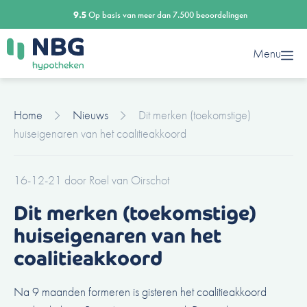
Ga
9.5
Op basis van meer dan 7.500 beoordelingen
naar
de
Menu
inhoud
Home
Nieuws
Dit merken (toekomstige)
huiseigenaren van het coalitieakkoord
16-12-21
door
Roel van Oirschot
Dit merken (toekomstige)
huiseigenaren van het
coalitieakkoord
Na 9 maanden formeren is gisteren het coalitieakkoord