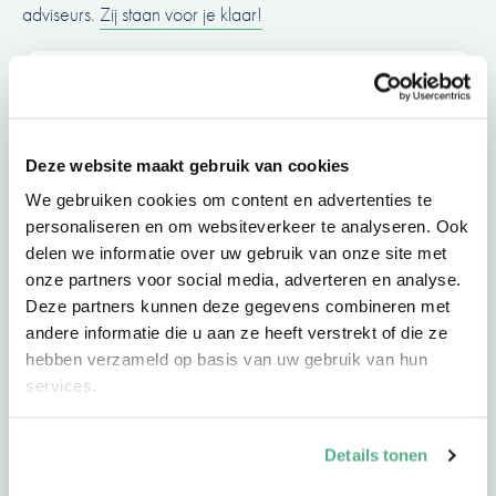
adviseurs.
Zij staan voor je klaar!
Onze adviseurs staan voor je
klaar
Deze website maakt gebruik van cookies
Onze adviseurs zijn stuk voor stuk betrokken en
We gebruiken cookies om content en advertenties te
sympathieke professionals. Ze blinken uit in daadkracht
personaliseren en om websiteverkeer te analyseren. Ook
en expertise. Zij zijn altijd bereikbaar en altijd dichtbij.
delen we informatie over uw gebruik van onze site met
Ook bij jou in de buurt.
onze partners voor social media, adverteren en analyse.
Deze partners kunnen deze gegevens combineren met
andere informatie die u aan ze heeft verstrekt of die ze
hebben verzameld op basis van uw gebruik van hun
services.
Details tonen