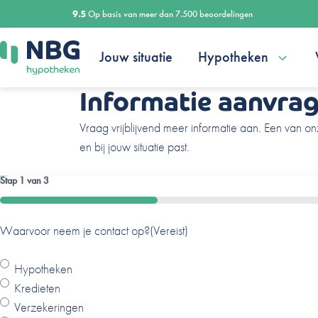
Ga
9.5
Op basis van meer dan 7.500 beoordelingen
naar
de
Jouw situatie
Hypotheken
inhoud
Informatie aanvra
Vraag vrijblijvend meer informatie aan. Een van on
en bij jouw situatie past.
Stap
1
van
3
33%
Waarvoor neem je contact op?
Ben je al een klant van ons?
Naam
(Vereist)
(Vereist)
(Vereist)
Hypotheken
Ja
Kredieten
Nee
Verzekeringen
V
A