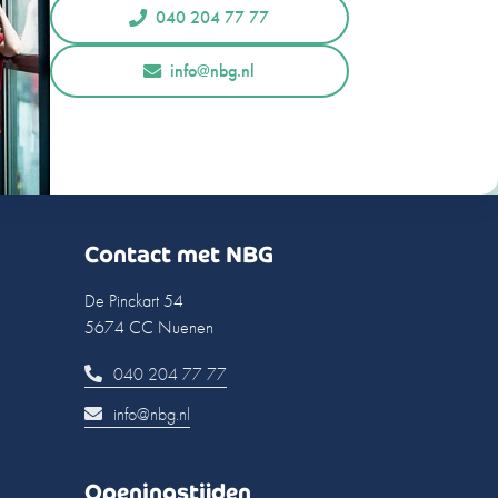
040 204 77 77
info@nbg.nl
Contact met NBG
De Pinckart 54
5674 CC Nuenen
040 204 77 77
info@nbg.nl
Openingstijden