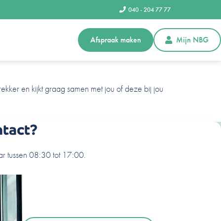
040 - 204 77 77
Afspraak maken
Mijn NBG
ekker en kijkt graag samen met jou of deze bij jou
ntact?
r tussen 08:30 tot 17:00.