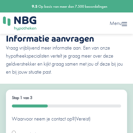
Ga
9.5
Op basis van meer dan 7.500 beoordelingen
naar
de
Menu
inhoud
Informatie aanvragen
Vraag vrijblijvend meer informatie aan. Een van onze
hypotheekspecialisten vertelt je graag meer over deze
geldverstrekker en kijkt graag samen met jou of deze bij jou
en bij jouw situatie past.
Stap
1
van
3
33%
Waarvoor neem je contact op?
Ben je al een klant van ons?
Naam
(Vereist)
(Vereist)
(Vereist)