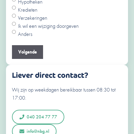
Hypotheken
Ja
Kredieten
Nee
Verzekeringen
Voornaam
Ik wil een wijziging doorgeven
Anders
Achternaam
Je e-mailadres
(Vereist)
Liever direct contact?
Wij zijn op weekdagen bereikbaar tussen 08:30 tot
Je telefoonnummer
(Vereist)
17:00.
N
e
d
040 204 77 77
e
r
Opmerkingen of vragen
info@nbg.nl
l