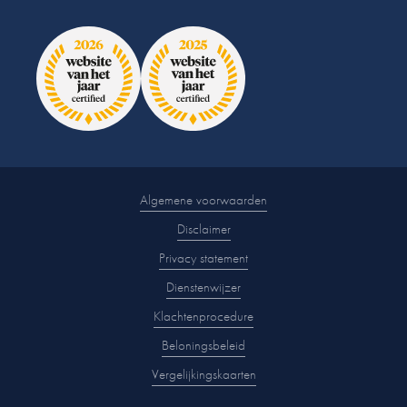
Algemene voorwaarden
Disclaimer
Privacy statement
Dienstenwijzer
Klachtenprocedure
Beloningsbeleid
Vergelijkingskaarten