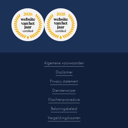
Algemene voorwaarden
Disclaimer
Privacy statement
Dienstenwijzer
Klachtenprocedure
Beloningsbeleid
Vergelijkingskaarten