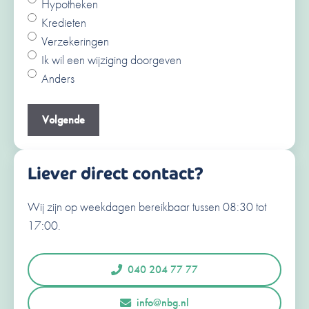
Hypotheken
Ja
Kredieten
Nee
Verzekeringen
V
Ik wil een wijziging doorgeven
o
Anders
o
A
r
c
Je e-mailadres
(Vereist)
n
h
a
t
a
e
Liever direct contact?
m
r
n
Wij zijn op weekdagen bereikbaar tussen 08:30 tot
Je telefoonnummer
(Vereist)
a
17:00.
a
N
e
m
d
040 204 77 77
e
r
Opmerkingen of vragen
info@nbg.nl
l