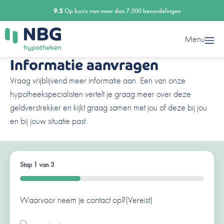
Ga
9.5
Op basis van meer dan 7.500 beoordelingen
naar
de
Menu
inhoud
Informatie aanvragen
Vraag vrijblijvend meer informatie aan. Een van onze
hypotheekspecialisten vertelt je graag meer over deze
geldverstrekker en kijkt graag samen met jou of deze bij jou
en bij jouw situatie past.
Stap
1
van
3
33%
Waarvoor neem je contact op?
Ben je al een klant van ons?
Naam
(Vereist)
(Vereist)
(Vereist)